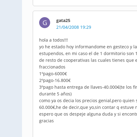
gata25
G
21/04/2008 19:29
hola a todos!!!
yo he estado hoy informandome en gesteco y la 
estupendos, en mi caso el de 1 dormitorio son 1
de resto de cooperativas las cuales tienes que 
fraccionados
1ºpago-6000€
2ºpago-16.800€
3ºpago hasta entrega de llaves-40.000€(te los fi
durante 5 años)
como ya os decia los precios genial,pero quien
60.000€,he de decir,que yo,sin contar q estuve mi
espero que os despeje alguna duda y si encontra
gracias