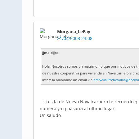
Morgana_LeFay
21/04/2008 23:08
jjma dijo:
Hola! Nosotros somos un matrimonio que por motivos de tr
de nuestra cooperativa para vivienda en Navalcarnero a pre
interesa mandame un email < a
href=mailto:bovalas@hotma
...si es la de Nuevo Navalcarnero te recuerdo q
numero ya q pasaria al ultimo lugar.
Un saludo