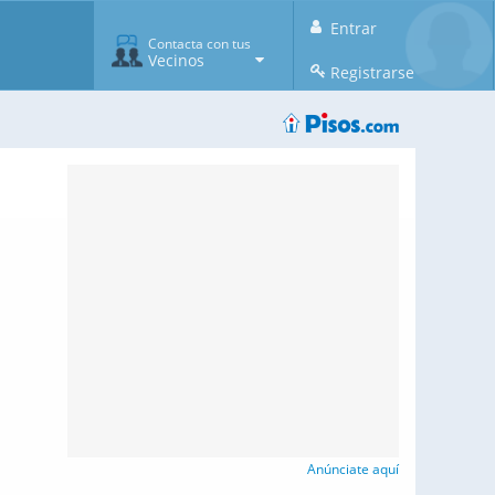
Entrar
Contacta con tus
Vecinos
Registrarse
Anúnciate aquí