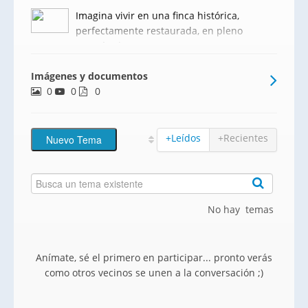
Imagina vivir en una finca histórica,
perfectamente restaurada, en pleno
corazón de Sant Cugat. Esta es tu
oportunidad única de adquirir una de las
Imágenes y documentos
dos casas adosadas de lujo que hemos
0
0
diseñado pensando en la comodidad y
0
elegancia sin renunciar al respeto
+Leídos
+Recientes
No hay temas
Anímate, sé el primero en participar... pronto verás
como otros vecinos se unen a la conversación ;)