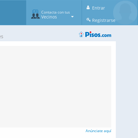
Entrar
Contacta con tus
Vecinos
Registrarse
es
Anúnciate aquí