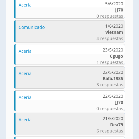
5/6/2020
Aceria
JJ70
0 respuestas
1/6/2020
Comunicado
vietnam
4 respuestas
23/5/2020
Aceria
Cgugo
1 respuestas
22/5/2020
Aceria
Rafa.1985
3 respuestas
22/5/2020
Aceria
JJ70
0 respuestas
21/5/2020
Aceria
Dea79
6 respuestas