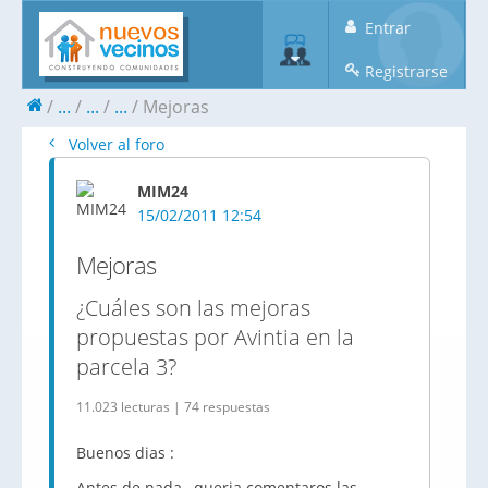
Entrar
Registrarse
...
...
...
Mejoras
Volver al foro
MIM24
15/02/2011 12:54
Mejoras
¿Cuáles son las mejoras
propuestas por Avintia en la
parcela 3?
11.023 lecturas | 74 respuestas
Buenos dias :
Antes de nada , queria comentaros las