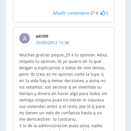
Añadir comentario
0
0
adri99
A
25/05/2012 15:38
Muchas gracias peque_29 x tu
opinion
.
Atixa
,
respeto tu
opinion
,
tb
yo quiero
oir
lo que
tengan q explicarnos a todos de
stos
temas,
pero
tb
creo, es mi
opinion
como la tuya, q
en la vida hay q tomar
decsiones
, y
aunq
no
los votamos, son vecinos q an invertido su
tiempo y dinero en hacer algo para todos sin
ventaja ninguna pues no vieron ni siquiera
sus viviendas antes q el resto, por lo q para
mi tienen un voto de confianza hasta q no
me demuestren lo contrario.
Y lo de la
administracion
pues
atixa
, nadie