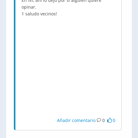
En fin, ahí lo dejo por si alguien quiere
opinar.
1 saludo vecinos!
Añadir comentario
0
0