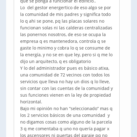
que se ponga a funcionar el edificio..
Lo del gestor
energertico
de eso algo se por
la comunidad de mis padres y significa todo
lo q
ahi
se pone,
pq
las placas solares no
funcionan solas ni las calderas centralizadas
las ponernos nosotros, de eso se ocupa la
empresa q es mantenedora, controla q se
gaste lo
minimo
y cobra lo q se consume de
la energía, y no se en que ley, pero si q me lo
dijo un arquitecto, q es obligatorio
Y lo del administrador pues es básico
atixa
,
una comunidad de 72 vecinos con todos los
servicios que lleva no hay un dios q lo lleve,
sin contar con las cuentas de la comunidad y
sus funciones vienen en la ley de propiedad
horizontal.
Bajo mi opinión no han “seleccionado” mas q
los 2 servicios básicos de una comunidad y
no digamos cosas como alguno de la parcela
3 q me comentaba q uno no quería pagar x
los ascensores ni puertas del garaje
pq
no