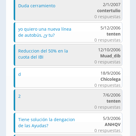
2/1/2007
Duda cerramiento
contertulio
0 respuestas
5/12/2006
yo quiero una nueva línea
tenten
de autobús, ¿y tu?
0 respuestas
12/10/2006
Reduccion del 50% en la
Muad_dib
cuota del IBI
0 respuestas
18/9/2006
d
Chicolega
0 respuestas
7/6/2006
2
tenten
0 respuestas
5/3/2006
Tiene solución la dengacion
ANHQV
de las Ayudas?
0 respuestas