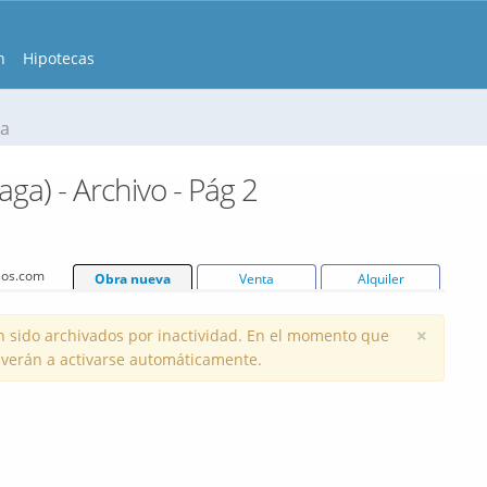
n
Hipotecas
na
a) - Archivo - Pág 2
isos.com
Obra nueva
Venta
Alquiler
×
 sido archivados por inactividad. En el momento que
volverán a activarse automáticamente.