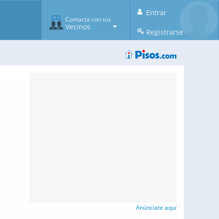
Entrar
Contacta con tus
Vecinos
Registrarse
Anúnciate aquí