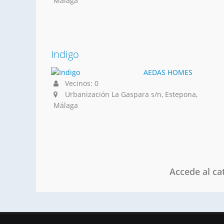
Málaga
Indigo
AEDAS HOMES
Vecinos: 0
Urbanización La Gaspara s/n, Estepona,
Málaga
Accede al ca