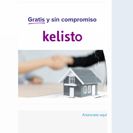
Anúnciate aquí