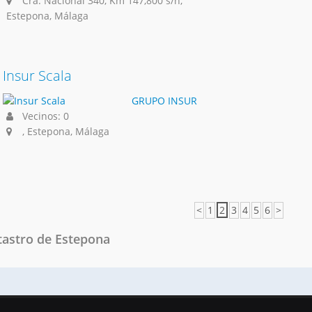
Cra. Nacional 340, Km 147,800 s/n,
Estepona, Málaga
Insur Scala
GRUPO INSUR
Vecinos: 0
, Estepona, Málaga
<
1
2
3
4
5
6
>
tastro de Estepona