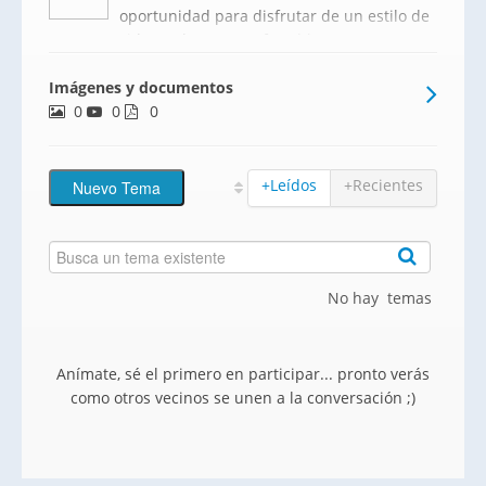
oportunidad para disfrutar de un estilo de
vida moderno y confortable. Esta
colección de viviendas cuenta con
Imágenes y documentos
opciones de 2, 3 y 4 dormitorios,
0
0
diseñadas para maximizar el espacio y la
0
luz natural, brindando un ambiente aco
+Leídos
+Recientes
No hay temas
Anímate, sé el primero en participar... pronto verás
como otros vecinos se unen a la conversación ;)