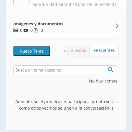
oportunidad para disfrutar de un estilo de
vida moderno y confortable. Esta
colección de viviendas cuenta con
Imágenes y documentos
opciones de 2, 3 y 4 dormitorios,
0
0
diseñadas para maximizar el espacio y la
0
luz natural, brindando un ambiente aco
+Leídos
+Recientes
No hay temas
Anímate, sé el primero en participar... pronto verás
como otros vecinos se unen a la conversación ;)