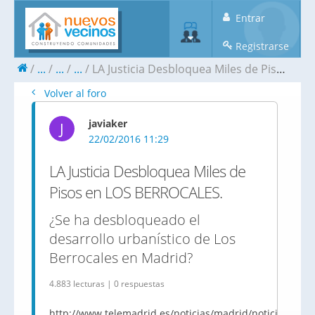
Entrar
Registrarse
...
...
...
LA Justicia Desbloquea Miles de Pisos en LOS BERROCALES.
Volver al foro
javiaker
J
22/02/2016 11:29
LA Justicia Desbloquea Miles de
Pisos en LOS BERROCALES.
¿Se ha desbloqueado el
desarrollo urbanístico de Los
Berrocales en Madrid?
4.883 lecturas | 0 respuestas
http://www.telemadrid.es/noticias/madrid/noticia/desb