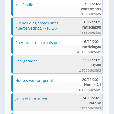
30/1/2022
Telefonillo
waterman1
1 respuestas
6/12/2021
Buenos días, somos unos
Patriciag00
nuevos vecinos. (P10 3A)
7 respuestas
6/12/2021
Apertura grupo whatsapp
Patriciag00
41 respuestas
22/11/2021
Refrigerador
jlgb08
2 respuestas
20/11/2021
Nuevos vecinos portal 1
HomesA1
0 respuestas
24/10/2021
¿Está el foro activo?
Ratone
2 respuestas