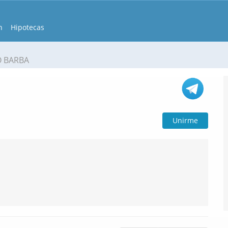
n
Hipotecas
O BARBA
Unirme