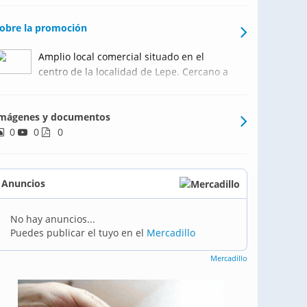
obre la promoción
Amplio local comercial situado en el
centro de la localidad de Lepe. Cercano a
la zona de servicios. Se trata de una
planta baja con cinco puertas desde la
mágenes y documentos
calle Alonso Barba y una puerta
0
0
trasweera que mira a una calle privada.
0
Totalmente en bruto
Anuncios
No hay anuncios...
Puedes publicar el tuyo en el
Mercadillo
Mercadillo