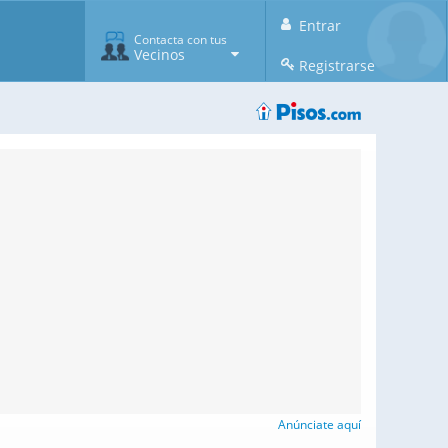
Entrar
Contacta con tus
Vecinos
Registrarse
Anúnciate aquí