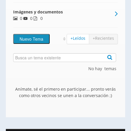
dormitorios y 1 ó 2 baños. Están
Imágenes y documentos
equipadas cocina amueblada, suelos de
0
0
tarima, calefacción mediante radiadores y
0
carpintería exterior de a
+Leídos
+Recientes
No hay temas
Anímate, sé el primero en participar... pronto verás
como otros vecinos se unen a la conversación ;)