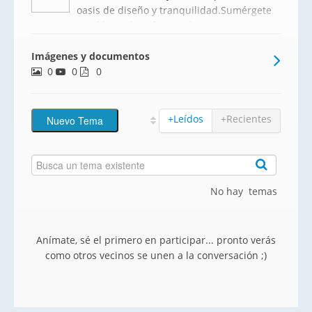
oasis de diseño y tranquilidad.Sumérgete
en el lujo y la sofisticación con esta
impresionante villa de 646 m², un
Imágenes y documentos
verdadero refugio rodeado de naturaleza
0
0
que invita a disfrutar de la serenidad del
0
entorno. Cada r
+Leídos
+Recientes
No hay temas
Anímate, sé el primero en participar... pronto verás
como otros vecinos se unen a la conversación ;)