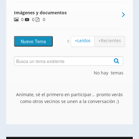
un entorno inigualable junto a las
Imágenes y documentos
marismas a 5 minutos a pie de la playa, y
0
0
muy próximo al Campo de Golf y a la
0
Marina de Isla Canela.
+Leídos
+Recientes
No hay temas
Anímate, sé el primero en participar... pronto verás
como otros vecinos se unen a la conversación ;)