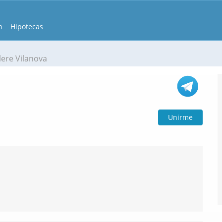
n
Hipotecas
lere Vilanova
Unirme