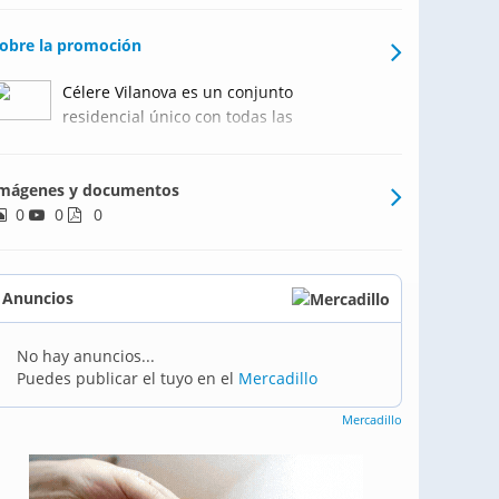
obre la promoción
Célere Vilanova es un conjunto
residencial único con todas las
funcionalidades que un residencial
moderno precisa, creando un lugar
mágenes y documentos
idóneo donde vivir. La promoción
0
0
incorpora 124 viviendas de 1, 2, 3 y 4
0
dormitorios,Célere Vilanova cuenta con la
exclusiv
Anuncios
No hay anuncios...
Puedes publicar el tuyo en el
Mercadillo
Mercadillo