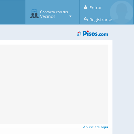
Entrar
Contacta con tus
Vecinos
Registrarse
Anúnciate aquí