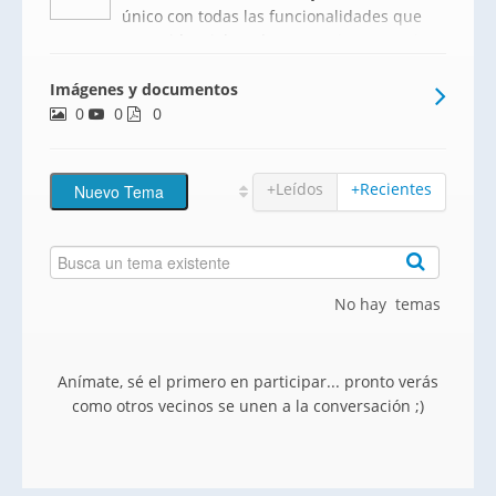
único con todas las funcionalidades que
un residencial moderno precisa, creando
un lugar idóneo donde vivir. La promoción
Imágenes y documentos
incorpora 124 viviendas de 1, 2, 3 y 4
0
0
dormitorios,Célere Vilanova cuenta con la
0
exclusiv
+Leídos
+Recientes
No hay temas
Anímate, sé el primero en participar... pronto verás
como otros vecinos se unen a la conversación ;)