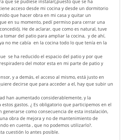
ara que se pudiese instalar(,puesto que se ha
e tiene acceso desde mi cocina y desde un dormitorio
enido que hacer obra en mi casa y quitar un
 que en su momento, pedí permiso para cerrar una
 concedió). He de aclarar, que como es natural, tuve
 tomar del patio para ampliar la cocina, y de ahí,
ya no me cabía en la cocina todo lo que tenía en la
e se ha reducido el espacio del patio y por que
respiradero del motor esta en mi parte de patio y
nsor, y a demás, el acceso al mismo, está justo en
quiere decirse que para acceder a el, hay que subir un
dad han aumentado considerablemente, y la
stos gastos. ¿ Es obligatorio que participemos en el
 generarse como consecuencia de esta instalación,
e una obra de mejora y no de mantenimiento de
iendo en cuenta , que no podemos utilizarlo?.
a cuestión lo antes posible.