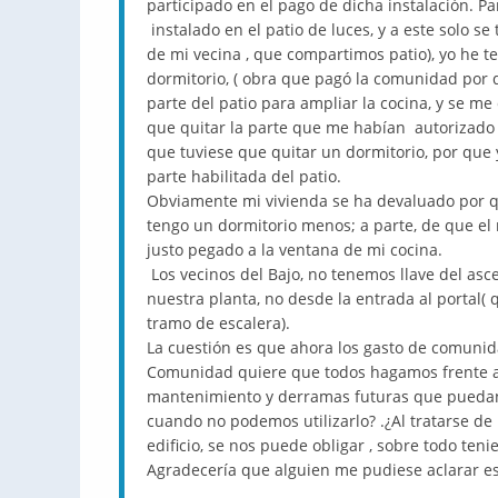
participado en el pago de dicha instalación. P
instalado en el patio de luces, y a este solo s
de mi vecina , que compartimos patio), yo he t
dormitorio, ( obra que pagó la comunidad por
parte del patio para ampliar la cocina, y se me
que quitar la parte que me habían autorizado a
que tuviese que quitar un dormitorio, por que 
parte habilitada del patio.
Obviamente mi vivienda se ha devaluado por qu
tengo un dormitorio menos; a parte, de que el 
justo pegado a la ventana de mi cocina.
Los vecinos del Bajo, no tenemos llave del asce
nuestra planta, no desde la entrada al portal( 
tramo de escalera).
La cuestión es que ahora los gasto de comuni
Comunidad quiere que todos hagamos frente a e
mantenimiento y derramas futuras que puedan
cuando no podemos utilizarlo? .¿Al tratarse d
edificio, se nos puede obligar , sobre todo ten
Agradecería que alguien me pudiese aclarar est