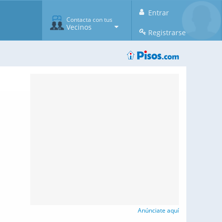
Entrar
Contacta con tus
Vecinos
Registrarse
Anúnciate aquí