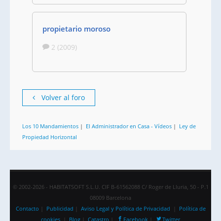
propietario moroso
2 (2009)
Volver al foro
Los 10 Mandamientos
|
El Administrador en Casa - Vídeos
|
Ley de
Propiedad Horizontal
© 2002-2026 - HABITATSOFT S.L.U. CIF B-61562088 C/ Roger de Lluria, 50 - P.1
08009 Barcelona
Contacto
|
Publicidad
|
Aviso Legal y Política de Privacidad
|
Política de
cookies
|
Blog
|
Catastro
|
Facebook
|
Twitter