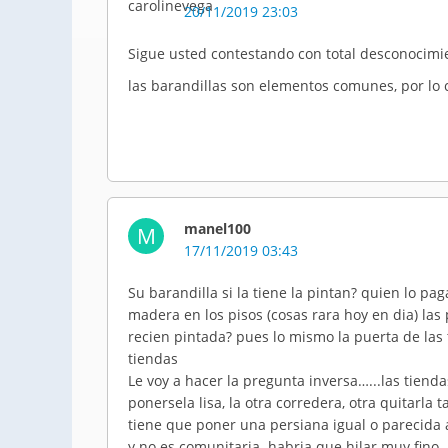
20/11/2019 23:03
Sigue usted contestando con total desconocimie
las barandillas son elementos comunes, por lo
manel100
M
17/11/2019 03:43
Su barandilla si la tiene la pintan? quien lo p
madera en los pisos (cosas rara hoy en dia) las 
recien pintada? pues lo mismo la puerta de las
tiendas
Le voy a hacer la pregunta inversa…...las tie
ponersela lisa, la otra corredera, otra quitarla
tiene que poner una persiana igual o parecida a
y no es comunitaria habria que hilar muy fino.