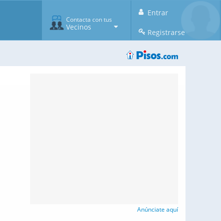
Entrar
Contacta con tus
Vecinos
Registrarse
Anúnciate aquí