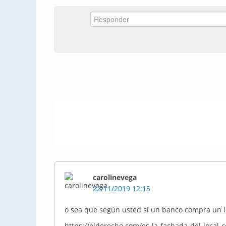
carolinevega
22/11/2019 12:15
o sea que según usted si un banco compra un lo
https://elderecho.com/es-la-fachada-del-local