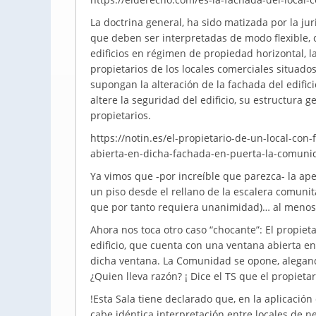
La doctrina general, ha sido matizada por la j
que deben ser interpretadas de modo flexible, 
edificios en régimen de propiedad horizontal, 
propietarios de los locales comerciales situado
supongan la alteración de la fachada del edifi
altere la seguridad del edificio, su estructura 
propietarios.
https://notin.es/el-propietario-de-un-local-co
abierta-en-dicha-fachada-en-puerta-la-comuni
Ya vimos que -por increíble que parezca- la ap
un piso desde el rellano de la escalera comunita
que por tanto requiera unanimidad)… al menos e
Ahora nos toca otro caso “chocante”: El propieta
edificio, que cuenta con una ventana abierta en
dicha ventana. La Comunidad se opone, alegan
¿Quien lleva razón? ¡ Dice el TS que el propietari
!Esta Sala tiene declarado que, en la aplicación 
cabe idéntica interpretación entre locales de 