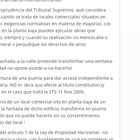
urisprudencia del Tribunal Supremos, que considera
cuando se trata de locales comerciales situados en
las exigencias normativas en materia de mayorías. Los
s en la planta baja pueden ejecutar obras que
cio, siempre y cuando su realización no menoscabe o
general o perjudique los derechos de otros
n-fachada-a-la-calle-pretende-transformar-una-ventana-
dad-se-opone-puede-o-no-hacerlo/
ertura de una puerta para dar acceso independiente a
ria, NO es obra que afecte al título constitutivo (y
n el caso que trató la STS 11 Nov 2009..
rio de un local comercial sito en planta baja de un
 la fachada de dicho edificio, transforma en puerta
do que no puede hacerlo sin su consentimiento.
o del local !
del artículo 7 de la Ley de Propiedad Horizontal , no
negocio y pisos, con fundamento en que los primeros se