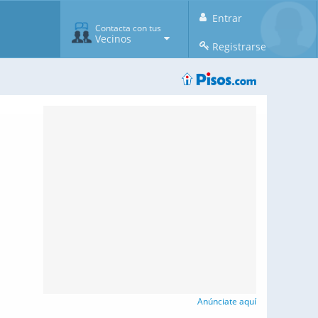
Entrar
Contacta con tus
Vecinos
Registrarse
Anúnciate aquí