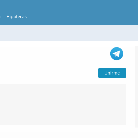
n
Hipotecas
Unirme