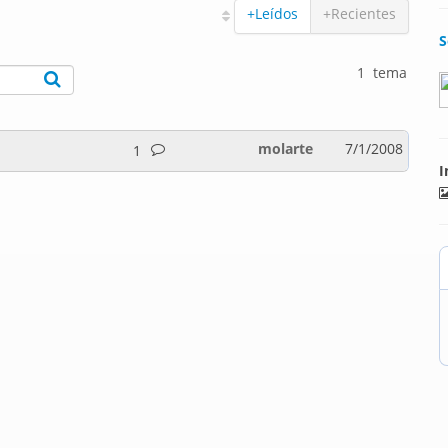
+Leídos
+Recientes
S
1 tema
molarte
7/1/2008
1
I