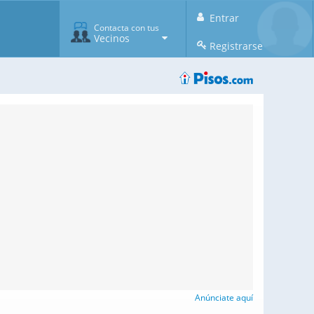
Entrar
Contacta con tus
Vecinos
Registrarse
Anúnciate aquí