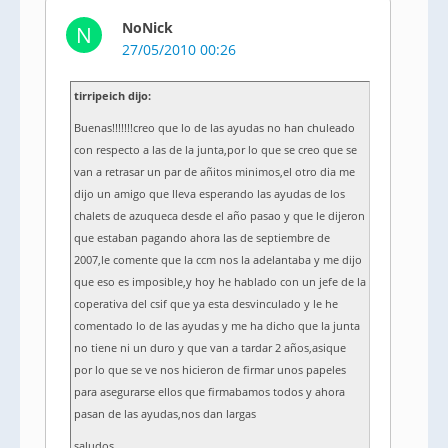
NoNick
N
27/05/2010 00:26
tirripeich dijo:
Buenas!!!!!!!creo que lo de las ayudas no han chuleado
con respecto a las de la junta,por lo que se creo que se
van a retrasar un par de añitos minimos,el otro dia me
dijo un amigo que lleva esperando las ayudas de los
chalets de azuqueca desde el año pasao y que le dijeron
que estaban pagando ahora las de septiembre de
2007,le comente que la ccm nos la adelantaba y me dijo
que eso es imposible,y hoy he hablado con un jefe de la
coperativa del csif que ya esta desvinculado y le he
comentado lo de las ayudas y me ha dicho que la junta
no tiene ni un duro y que van a tardar 2 años,asique
por lo que se ve nos hicieron de firmar unos papeles
para asegurarse ellos que firmabamos todos y ahora
pasan de las ayudas,nos dan largas
saludos