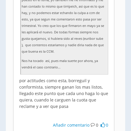
puesto en el tema, yo tambien me he informado y me
han contado lo mismo que tirripeich, asi que es lo que
hay, y no podemos estar echando la culpa a ccm de
esto, ya que segun me comentaron esto pasa por ser
trimestral. Yo creo que los que firmaron en mayo ya se
les aplicará el nuevo. De todas formas siempre nos
gusta quejarnos, si hubiera sido al reves (euribor sube
), que contentos estariamos y nadie diria nada de que
que buena es la CCM.
Nos ha tocado asi, pues mala suerte por ahora, ya
vendrá el caso contrario...
por actitudes como esta, borreguil y
conformista, siempre ganan los mas listos,
llegado este punto que cada uno haga lo que
quiera, cuando le carguen la cuota que
reclame y a ver que pasa
Añadir comentario
0
0