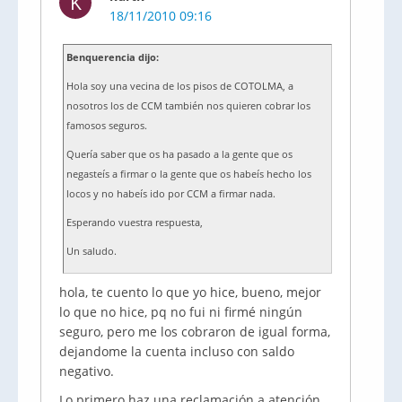
K
18/11/2010 09:16
Benquerencia dijo:
Hola soy una vecina de los pisos de COTOLMA, a
nosotros los de CCM también nos quieren cobrar los
famosos seguros.
Quería saber que os ha pasado a la gente que os
negasteís a firmar o la gente que os habeís hecho los
locos y no habeís ido por CCM a firmar nada.
Esperando vuestra respuesta,
Un saludo.
hola, te cuento lo que yo hice, bueno, mejor
lo que no hice, pq no fui ni firmé ningún
seguro, pero me los cobraron de igual forma,
dejandome la cuenta incluso con saldo
negativo.
Lo primero haz una reclamación a atención