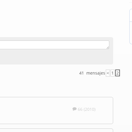
41 mensajes
<
1
2
66 (2010)