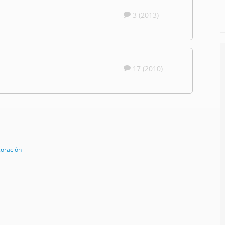
3 (2013)
17 (2010)
coración