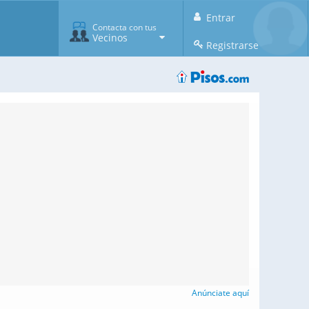
Entrar
Contacta con tus
Vecinos
Registrarse
Anúnciate aquí