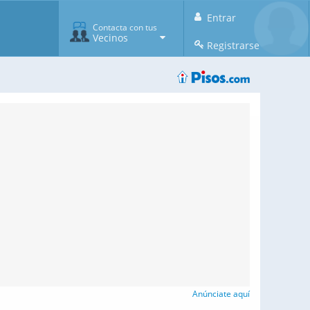
Entrar
Contacta con tus
Vecinos
Registrarse
Anúnciate aquí