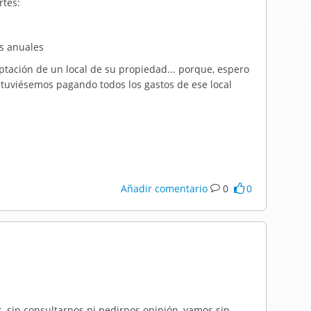
rtes:
as anuales
tación de un local de su propiedad... porque, espero
estuviésemos pagando todos los gastos de ese local
Añadir comentario
0
0
, sin consultarnos ni pedirnos opinión, vamos sin