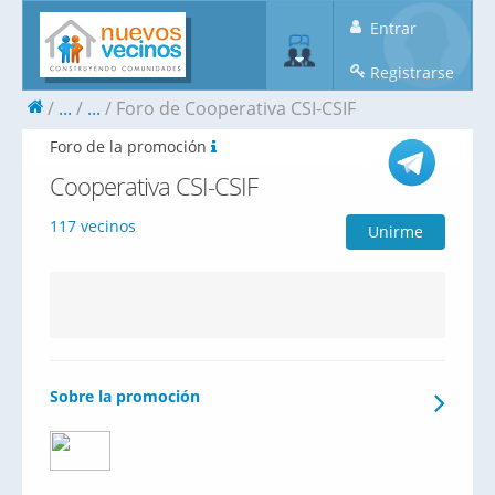
Entrar
Registrarse
...
...
Foro de Cooperativa CSI-CSIF
Foro de la promoción
Cooperativa CSI-CSIF
117 vecinos
Unirme
Sobre la promoción