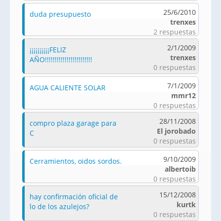
25/6/2010
duda presupuesto
trenxes
2 respuestas
2/1/2009
¡¡¡¡¡¡¡¡¡¡FELIZ
trenxes
AÑO!!!!!!!!!!!!!!!!!!!!!!!!
0 respuestas
7/1/2009
AGUA CALIENTE SOLAR
mmr12
0 respuestas
28/11/2008
compro plaza garage para
El jorobado
C
0 respuestas
9/10/2009
Cerramientos, oidos sordos.
albertoib
0 respuestas
15/12/2008
hay confirmación oficial de
kurtk
lo de los azulejos?
0 respuestas