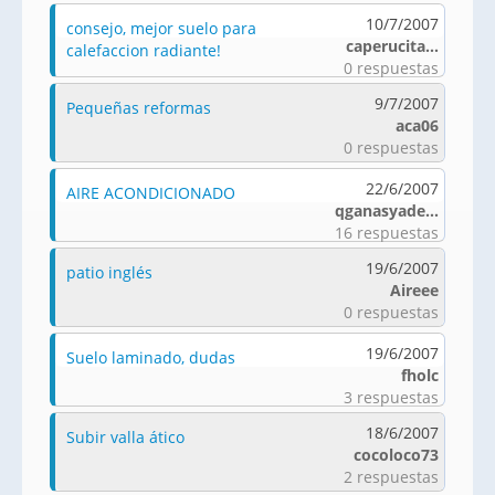
10/7/2007
consejo, mejor suelo para
caperucita...
calefaccion radiante!
0 respuestas
9/7/2007
Pequeñas reformas
aca06
0 respuestas
22/6/2007
AIRE ACONDICIONADO
qganasyade...
16 respuestas
19/6/2007
patio inglés
Aireee
0 respuestas
19/6/2007
Suelo laminado, dudas
fholc
3 respuestas
18/6/2007
Subir valla ático
cocoloco73
2 respuestas