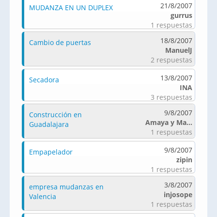
21/8/2007
MUDANZA EN UN DUPLEX
gurrus
1 respuestas
18/8/2007
Cambio de puertas
ManuelJ
2 respuestas
13/8/2007
Secadora
INA
3 respuestas
9/8/2007
Construcción en
Amaya y Ma...
Guadalajara
1 respuestas
9/8/2007
Empapelador
zipin
1 respuestas
3/8/2007
empresa mudanzas en
injosope
Valencia
1 respuestas