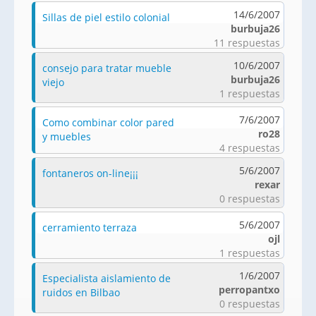
14/6/2007
Sillas de piel estilo colonial
burbuja26
11 respuestas
10/6/2007
consejo para tratar mueble
burbuja26
viejo
1 respuestas
7/6/2007
Como combinar color pared
ro28
y muebles
4 respuestas
5/6/2007
fontaneros on-line¡¡¡
rexar
0 respuestas
5/6/2007
cerramiento terraza
ojl
1 respuestas
1/6/2007
Especialista aislamiento de
perropantxo
ruidos en Bilbao
0 respuestas