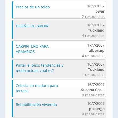
18/7/2007
Precios de un toldo
pwar
2 respuestas
18/7/2007
DISEÑO DE JARDIN
Tuckland
4 respuestas
17/7/2007
CARPINTERO PARA
albertop
ARMARIOS
4 respuestas
16/7/2007
Pintar el piso; tendencias y
Tuckland
moda actual: cuál es?
1 respuestas
16/7/2007
Celosía en madara para
Susana Cas...
terraza
0 respuestas
10/7/2007
Rehabilitación vivienda
pisuerga
0 respuestas