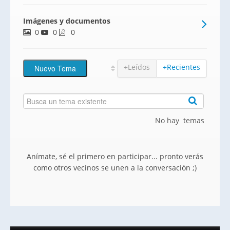
trasteros en un enclave natural único,
Imágenes y documentos
junto al Montseny.
0
0
0
+Leídos
+Recientes
No hay temas
Anímate, sé el primero en participar... pronto verás
como otros vecinos se unen a la conversación ;)