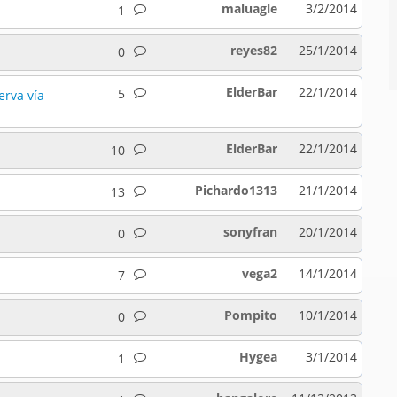
maluagle
3/2/2014
1
reyes82
25/1/2014
0
ElderBar
22/1/2014
5
rva vía
ElderBar
22/1/2014
10
Pichardo1313
21/1/2014
13
sonyfran
20/1/2014
0
vega2
14/1/2014
7
Pompito
10/1/2014
0
Hygea
3/1/2014
1