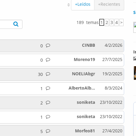
+Leídos
+Recientes
S
189 temas
1
2
3
4
>
CINBB
4/2/2026
0
I
Moreno19
27/7/2025
0
NOELIAbgr
19/2/2025
30
AlbertoAlb...
8/3/2024
1
soniketa
23/10/2022
2
soniketa
23/10/2022
1
Morfeo81
27/4/2020
5