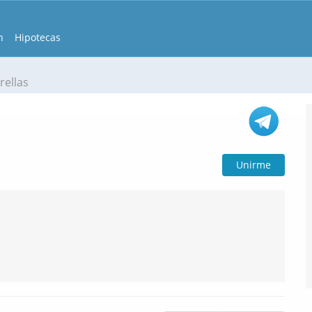
n
Hipotecas
rellas
Unirme