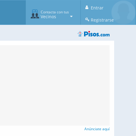
Entrar
Contacta con tus
Vecinos
Registrarse
Anúnciate aquí