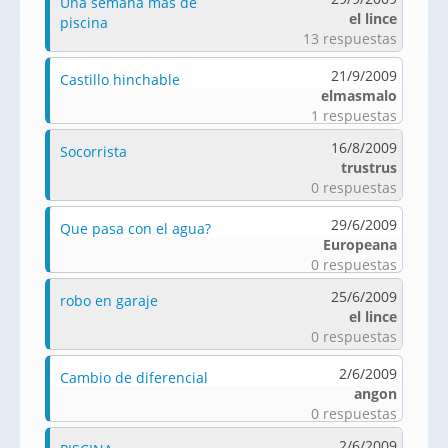
Una semana mas de
el lince
piscina
13 respuestas
21/9/2009
Castillo hinchable
elmasmalo
1 respuestas
16/8/2009
Socorrista
trustrus
0 respuestas
29/6/2009
Que pasa con el agua?
Europeana
0 respuestas
25/6/2009
robo en garaje
el lince
0 respuestas
2/6/2009
Cambio de diferencial
angon
0 respuestas
2/6/2009