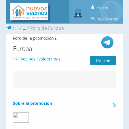
Entrar
Registrarse
...
...
Foro de Europa
Foro de la promoción
Europa
171 vecinos
Valderribas
Unirme
Sobre la promoción