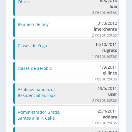
6/3/2014
Obras
loai
0 respuestas
31/3/2012
Reunión de hoy
lmerchante
2 respuestas
14/10/2011
Clases de Yoga
rugrats
1 respuestas
1/9/2011
clases de aerobic
el lince
1 respuestas
19/5/2011
Azulejos baño azul
user
Residencial Europa
0 respuestas
25/4/2011
Administrador Gratis,
addara
Santos a la P. Calle
1 respuestas