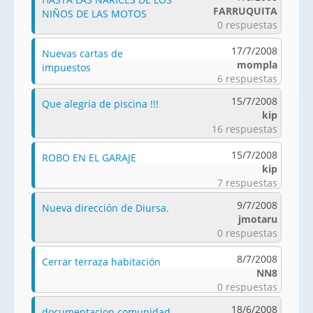
FARRUQUITA
NIÑOS DE LAS MOTOS
0 respuestas
17/7/2008
Nuevas cartas de
mompla
impuestos
6 respuestas
15/7/2008
Que alegria de piscina !!!
kip
16 respuestas
15/7/2008
ROBO EN EL GARAJE
kip
7 respuestas
9/7/2008
Nueva dirección de Diursa.
jmotaru
0 respuestas
8/7/2008
Cerrar terraza habitación
NN8
0 respuestas
18/6/2008
documentacion comunidad