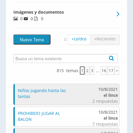
Imágenes y documentos
0
0
0
+Leídos
+Recientes
815 temas
1
2
3
...
16
17
>
10/8/2021
Niños jugando hasta las
el lince
tantas
2 respuestas
10/8/2021
PROHIBIDO JUGAR AL
el lince
BALON
7 respuestas