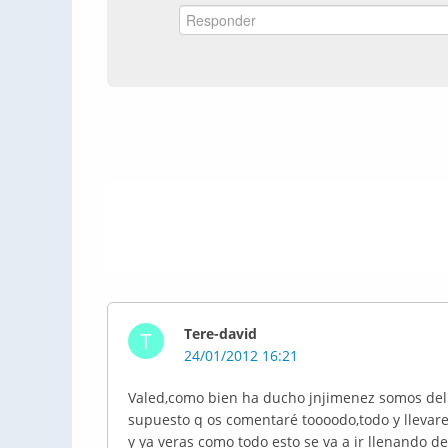
Tere-david
T
24/01/2012 16:21
Valed,como bien ha ducho jnjimenez somos del b
supuesto q os comentaré toooodo,todo y llevare
y ya veras como todo esto se va a ir llenando d