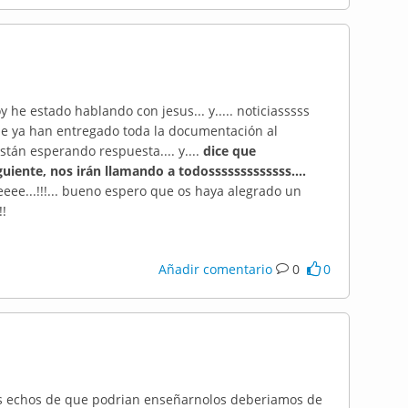
 he estado hablando con jesus... y..... noticiasssss
ue ya han entregado toda la documentación al
stán esperando respuesta.... y....
dice que
uiente, nos irán llamando a todosssssssssssss....
eee...!!!... bueno espero que os haya alegrado un
!!
Añadir comentario
0
0
sos echos de que podrian enseñarnolos deberiamos de