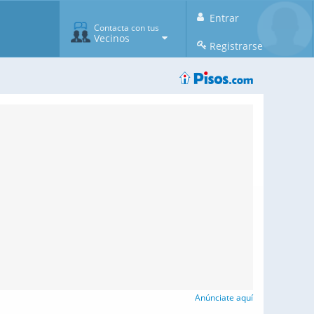
Entrar
Contacta con tus
Vecinos
Registrarse
Anúnciate aquí