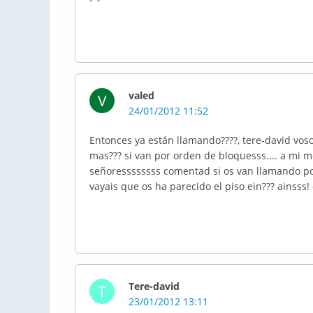
valed
V
24/01/2012 11:52
Entonces ya están llamando????, tere-david vos
mas??? si van por orden de bloquesss.... a mi me
señoressssssss comentad si os van llamando po
vayais que os ha parecido el piso ein??? ainsss!
Tere-david
T
23/01/2012 13:11