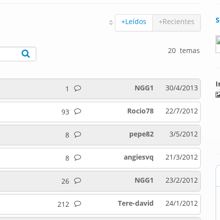
S
+Leídos
+Recientes
20 temas
I
NGG1
30/4/2013
1
Rocio78
22/7/2012
93
pepe82
3/5/2012
8
angiesvq
21/3/2012
8
NGG1
23/2/2012
26
Tere-david
24/1/2012
212