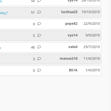
vye14
26/10/2010
56
os
luciitaa25
10/10/2010
51
mos¿?
pepe82
22/9/2010
0
vye14
9/9/2010
5
valed
29/7/2010
46
o
manue210
11/4/2010
3
B51A
1/4/2010
0