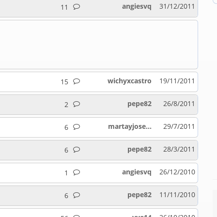
angiesvq
31/12/2011
11
wichyxcastro
19/11/2011
15
pepe82
26/8/2011
2
martayjose...
29/7/2011
6
pepe82
28/3/2011
6
angiesvq
26/12/2010
1
pepe82
11/11/2010
6