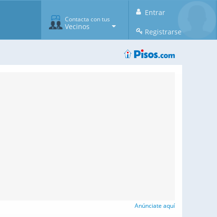
Entrar
Contacta con tus
Vecinos
Registrarse
Anúnciate aquí