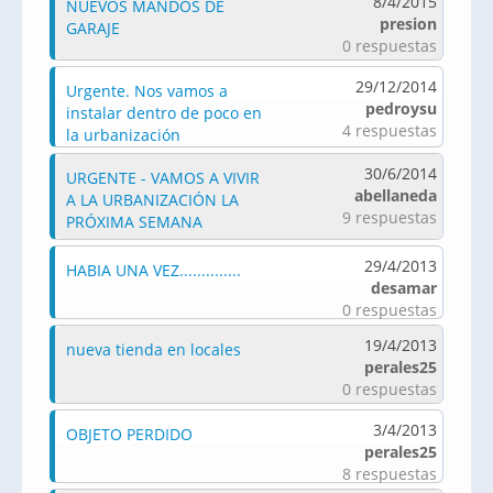
8/4/2015
NUEVOS MANDOS DE
presion
GARAJE
0 respuestas
29/12/2014
Urgente. Nos vamos a
pedroysu
instalar dentro de poco en
4 respuestas
la urbanización
30/6/2014
URGENTE - VAMOS A VIVIR
abellaneda
A LA URBANIZACIÓN LA
9 respuestas
PRÓXIMA SEMANA
29/4/2013
HABIA UNA VEZ..............
desamar
0 respuestas
19/4/2013
nueva tienda en locales
perales25
0 respuestas
3/4/2013
OBJETO PERDIDO
perales25
8 respuestas