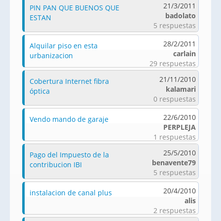
21/3/2011
PIN PAN QUE BUENOS QUE
badolato
ESTAN
5 respuestas
28/2/2011
Alquilar piso en esta
carlain
urbanizacion
29 respuestas
21/11/2010
Cobertura Internet fibra
kalamari
óptica
0 respuestas
22/6/2010
Vendo mando de garaje
PERPLEJA
1 respuestas
25/5/2010
Pago del Impuesto de la
benavente79
contribucion IBI
5 respuestas
20/4/2010
instalacion de canal plus
alis
2 respuestas