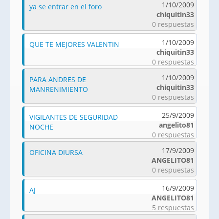
1/10/2009
ya se entrar en el foro
chiquitin33
0 respuestas
1/10/2009
QUE TE MEJORES VALENTIN
chiquitin33
0 respuestas
1/10/2009
PARA ANDRES DE
chiquitin33
MANRENIMIENTO
0 respuestas
25/9/2009
VIGILANTES DE SEGURIDAD
angelito81
NOCHE
0 respuestas
17/9/2009
OFICINA DIURSA
ANGELITO81
0 respuestas
16/9/2009
AJ
ANGELITO81
5 respuestas