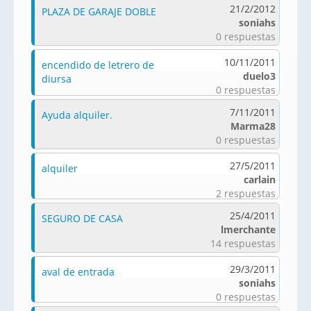
21/2/2012
PLAZA DE GARAJE DOBLE
soniahs
0 respuestas
10/11/2011
encendido de letrero de
duelo3
diursa
0 respuestas
7/11/2011
Ayuda alquiler.
Marma28
0 respuestas
27/5/2011
alquiler
carlain
2 respuestas
25/4/2011
SEGURO DE CASA
lmerchante
14 respuestas
29/3/2011
aval de entrada
soniahs
0 respuestas