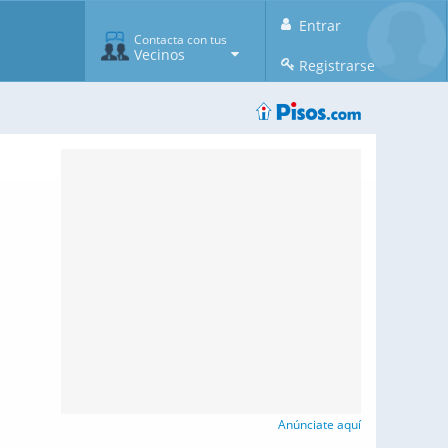
Entrar
Contacta con tus
Vecinos
Registrarse
Anúnciate aquí