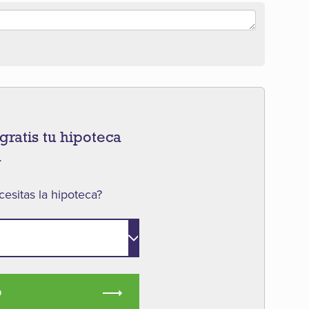
gratis tu hipoteca
a
esitas la hipoteca?
O