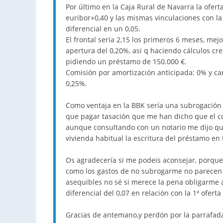
Por último en la Caja Rural de Navarra la ofert
euribor+0,40 y las mismas vinculaciones con la
diferencial en un 0,05.
El frontal sería 2,15 los primeros 6 meses, me
apertura del 0,20%, asi q haciendo cálculos c
pidiendo un préstamo de 150.000 €.
Comisión por amortización anticipada: 0% y can
0,25%.
Como ventaja en la BBK sería una subrogación 
que pagar tasación que me han dicho que el cos
aunque consultando con un notario me dijo que
vivienda habitual la escritura del préstamo en
Os agradecería si me podeis aconsejar, porque
como los gastos de no subrogarme no parecen m
asequibles no sé si merece la pena obligarme a
diferencial del 0,07 en relación con la 1ª ofer
Gracias de antemano,y perdón por la parrafada