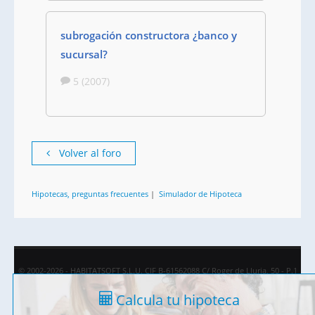
subrogación constructora ¿banco y
sucursal?
5 (2007)
Volver al foro
Hipotecas, preguntas frecuentes
|
Simulador de Hipoteca
© 2002-2026 - HABITATSOFT S.L.U. CIF B-61562088 C/ Roger de Lluria, 50 - P.1
08009 Barcelona
Calcula tu hipoteca
Contacto
|
Publicidad
|
Aviso Legal y Política de Privacidad
|
Política de