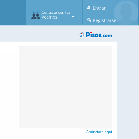
Entrar
Contacta con tus
Vecinos
Registrarse
Anúnciate aquí