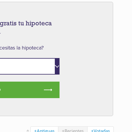
gratis tu hipoteca
a
esitas la hipoteca?
O
+Antiguas
+Recientes
+Votadas