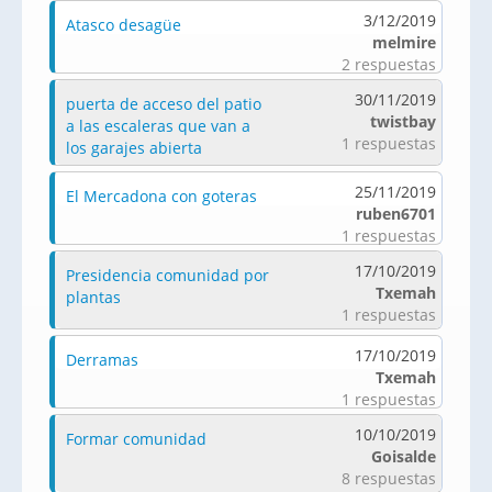
3/12/2019
Atasco desagüe
melmire
2 respuestas
30/11/2019
puerta de acceso del patio
twistbay
a las escaleras que van a
1 respuestas
los garajes abierta
25/11/2019
El Mercadona con goteras
ruben6701
1 respuestas
17/10/2019
Presidencia comunidad por
Txemah
plantas
1 respuestas
17/10/2019
Derramas
Txemah
1 respuestas
10/10/2019
Formar comunidad
Goisalde
8 respuestas