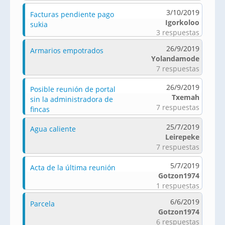
3/10/2019
Facturas pendiente pago
Igorkoloo
sukia
3 respuestas
26/9/2019
Armarios empotrados
Yolandamode
7 respuestas
26/9/2019
Posible reunión de portal
Txemah
sin la administradora de
7 respuestas
fincas
25/7/2019
Agua caliente
Leirepeke
7 respuestas
5/7/2019
Acta de la última reunión
Gotzon1974
1 respuestas
6/6/2019
Parcela
Gotzon1974
6 respuestas