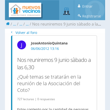
Entrar
Registrarse
...
...
...
Nos reuniremos 9 junio sàbado a las 6,30
Volver al foro
JoseAntonioQuintana
J
06/06/2012 13:16
Nos reuniremos 9 junio sàbado a
las 6,30
¿Qué temas se tratarán en la
reunión de la Asociación del
Coto?
727 lecturas | 0 respuestas
Estoy contento por la cantidad de personas