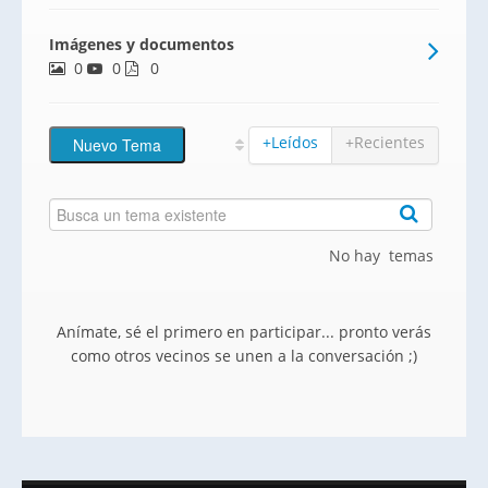
certificación internacional BREEAM,
Imágenes y documentos
asegurando el cumplimiento de una serie
0
0
de criterios y estándares en
0
sostenibilidad. Podrás disfrutar del
+Leídos
+Recientes
No hay temas
Anímate, sé el primero en participar... pronto verás
como otros vecinos se unen a la conversación ;)