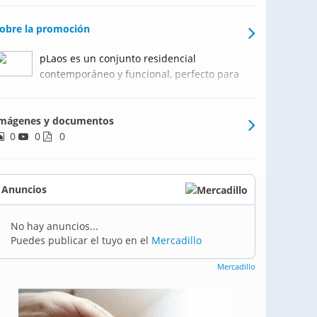
obre la promoción
pLaos es un conjunto residencial
contemporáneo y funcional, perfecto para
vivir cómodamente. Posee la prestigiosa
certificación internacional BREEAM,
mágenes y documentos
asegurando el cumplimiento de una serie
0
0
de criterios y estándares en
0
sostenibilidad. Podrás disfrutar del
Anuncios
No hay anuncios...
Puedes publicar el tuyo en el
Mercadillo
Mercadillo