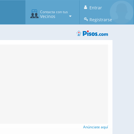
Entrar
Contacta con tus
Vecinos
Registrarse
Anúnciate aquí