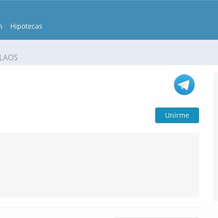
n
Hipotecas
 LAOS
Unirme