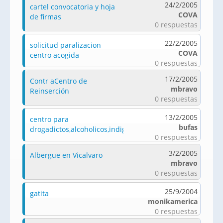
24/2/2005
cartel convocatoria y hoja
COVA
de firmas
0 respuestas
22/2/2005
solicitud paralizacion
COVA
centro acogida
0 respuestas
17/2/2005
Contr aCentro de
mbravo
Reinserción
0 respuestas
13/2/2005
centro para
bufas
drogadictos,alcoholicos,indigentes,etc
0 respuestas
3/2/2005
Albergue en Vicalvaro
mbravo
0 respuestas
25/9/2004
gatita
monikamerica
0 respuestas