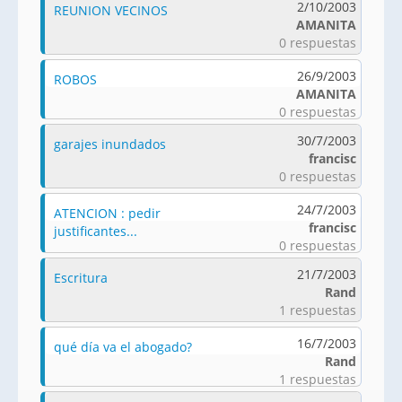
2/10/2003
REUNION VECINOS
AMANITA
0 respuestas
26/9/2003
ROBOS
AMANITA
0 respuestas
30/7/2003
garajes inundados
francisc
0 respuestas
24/7/2003
ATENCION : pedir
francisc
justificantes...
0 respuestas
21/7/2003
Escritura
Rand
1 respuestas
16/7/2003
qué día va el abogado?
Rand
1 respuestas