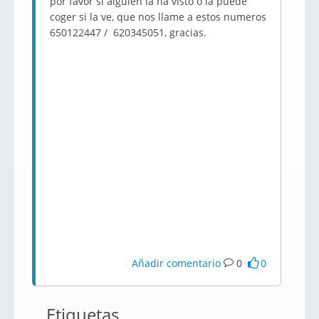
por favor si alguien la ha visto o la puede
coger si la ve, que nos llame a estos numeros
650122447 / 620345051, gracias.
Añadir comentario
0
0
Etiquetas