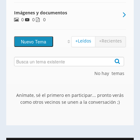
demandadas para vivir, que combina
Imágenes y documentos
tranquilidad, servicios y excelente
0
0
conexión con Valencia.Viviendas de 1 y 2
0
dormitorios, diseñadas con un c
+Leídos
+Recientes
No hay temas
Anímate, sé el primero en participar... pronto verás
como otros vecinos se unen a la conversación ;)