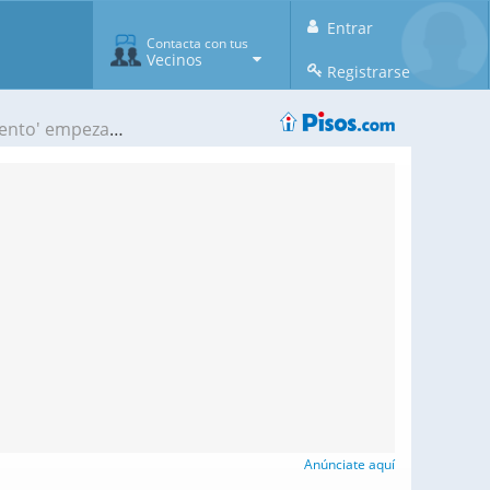
Entrar
Contacta con tus
Vecinos
Registrarse
mpezará en 2012
Anúnciate aquí