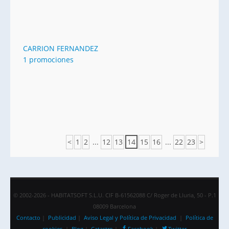
CARRION FERNANDEZ
1 promociones
<
1
2
...
12
13
14
15
16
...
22
23
>
© 2002-2026 - HABITATSOFT S.L.U. CIF B-61562088 C/ Roger de Lluria, 50 - P.1
08009 Barcelona
Contacto
|
Publicidad
|
Aviso Legal y Política de Privacidad
|
Política de