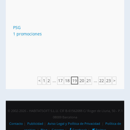
PSG
1 promociones
<
1
2
...
17
18
19
20
21
...
22
23
>
© 2002-2026 - HABITATSOFT S.L.U. CIF B-61562088 C/ Roger de Lluria, 50 - P.1
08009 Barcelona
Contacto
|
Publicidad
|
Aviso Legal y Política de Privacidad
|
Política de