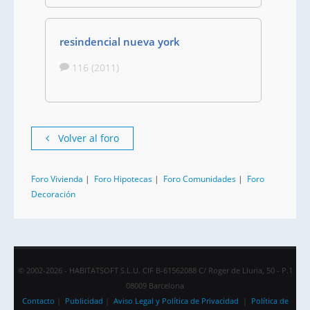
resindencial nueva york
116 (2011)
Volver al foro
Foro Vivienda
|
Foro Hipotecas
|
Foro Comunidades
|
Foro
Decoración
© 2002-2026 - HABITATSOFT S.L.U. CIF B-61562088 C/ Roger de Lluria, 50 - P.1
08009 Barcelona
Contacto
|
Publicidad
|
Aviso Legal y Política de Privacidad
|
Política de