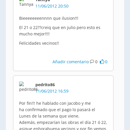
11/06/2012 20:50
Bieeeeeeeennnn
que
ilusion
!!!
El 21 o 22??
creiq
que en julio pero esto es
mucho mejor!!!!
Felicidades vecinos!!
Añadir comentario
0
0
pedrito86
11/06/2012 16:59
Por fin!!! he hablado con
Jacobo
y me
ha confirmado que el pago lo pasará el
Lunes de la semana que viene.
Además, empezarían las obras el día 21
ó
22,
asique
enhorabuena vecinos y por fin vemos