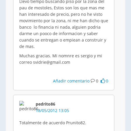
Llevo tiempo buscando piso por la zona del
pau
de
mostoles
, Estos son los que mas me
han interesado de precio, pero no he visto
movimiento por la zona, ni me han dicho que
banco lo financia ni nada, alguien
podria
darme un
pooco
de
informacion
y saber
cuando se entregan o
empiean
a construir y
de mas.
Muchas gracias. Mi
nomnre
es
sergio
y mi
correo
svidrie@gmail
.com
Añadir comentario
0
0
pedrito86
18/05/2012 13:05
Totalmente de acuerdo
Prunito82
.