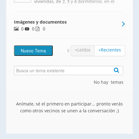
viviendas, de 2, 3 y 4 dormitorios, en el
que seguimos ofreciendo viviendas muy
equilibradas, ajustadas a las propuestas
Imágenes y documentos
que los clientes nos han
0
0
trasladado.Situada en La Cistérniga, un
0
municipio consolidado, dotado de
+Leídos
+Recientes
No hay temas
Anímate, sé el primero en participar... pronto verás
como otros vecinos se unen a la conversación ;)